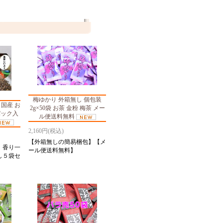
梅ゆかり 外箱無し 個包装
 国産 お
2g×50袋 お茶 金粉 梅茶 メー
パック入
ル便送料無料
2,160円(税込)
【外箱無しの簡易梱包】【メ
】香り一
ール便送料無料】
し５袋セ