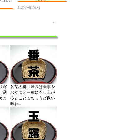
1,296円(税込)
り寄
番茶の持つ渋味は食事や
し選
おやつと一種に召し上が
めま
るとことでちょうど良い
味わい