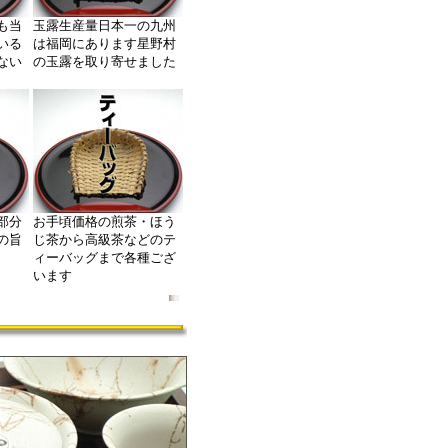
も当
玉露生産量日本一の九州
いる
は福岡にあります星野村
ない
の玉露を取り寄せました
部分
お手頃価格の煎茶・ほう
の旨
じ茶から高級茶などのテ
ィーバッグまで各種ござ
います