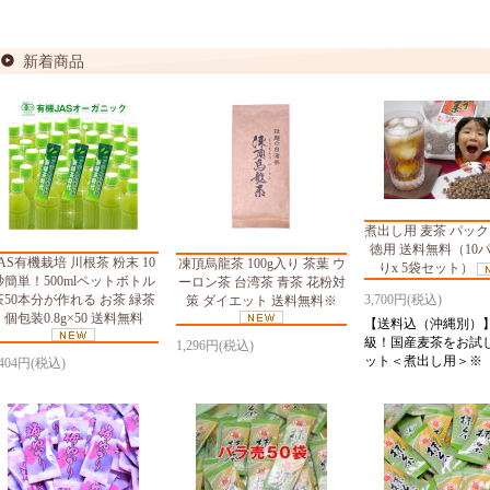
新着商品
煮出し用 麦茶 パック
徳用 送料無料（10
JAS有機栽培 川根茶 粉末 10
凍頂烏龍茶 100g入り 茶葉 ウ
りx 5袋セット）
秒簡単！500mlペットボトル
ーロン茶 台湾茶 青茶 花粉対
3,700円(税込)
茶50本分が作れる お茶 緑茶
策 ダイエット 送料無料※
個包装0.8g×50 送料無料
【送料込（沖縄別）
級！国産麦茶をお試
1,296円(税込)
ット＜煮出し用＞※
,404円(税込)