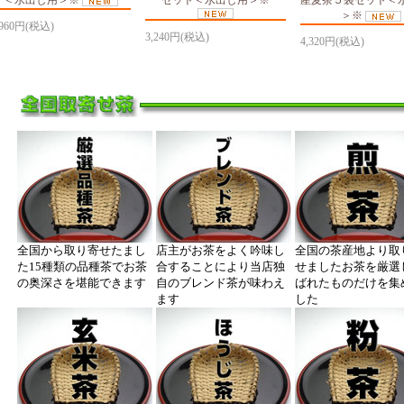
＞※
,960円(税込)
3,240円(税込)
4,320円(税込)
全国から取り寄せたまし
店主がお茶をよく吟味し
全国の茶産地より取
た15種類の品種茶でお茶
合することにより当店独
せましたお茶を厳選
の奥深さを堪能できます
自のブレンド茶が味わえ
ばれたものだけを集
ます
した