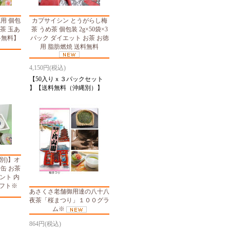
用 個包
カプサイシン とうがらし梅
め茶 玉あ
茶 うめ茶 個包装 2g×50袋×3
料無料】
パック ダイエット お茶 お徳
用 脂肪燃焼 送料無料
4,150円(税込)
】
【50入りｘ３パックセット
】【送料無料（沖縄別）】
別)】オ
缶 お茶
ント 内
ギフト※
あさくさ老舗御用達の八十八
夜茶「桜まつり」１００グラ
ム※
864円(税込)