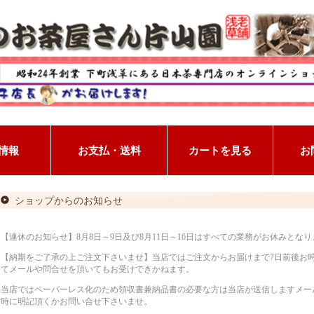
ショップからのお知らせ
【連休のお知らせ】8月8日～9日及び8月11日～16日はすべての業務がお休みとな
【納期をご了承の上ご注文下さいませ】当店ではご注文からお届けまで7日前後お
てメールや問合せを頂いてもお受けできかねます。
当店ではペーパーレス化のため領収書兼納品書の必要な方は当店が送信しますメー
時に明記頂くかお問い合せ下さいませ。