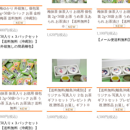
梅ゆかり 外箱無し 個包装
梅抹茶 抹茶入り お徳用 個包
梅抹茶 抹茶入り お徳
2g×50袋×3パック お茶 金粉
装 2g×50袋 お茶 うめ茶 玉あ
装 2g×30袋 お茶 う
梅茶 送料無料（沖縄別）
られ お茶漬け 【送料無料】
られ お茶漬け 【送
※
,480円(税込)
1,100円(税込)
1,620円(税込)
【50入りｘ３パックセット
【メール便送料無料
】【送料無料（沖縄別）】
【外箱無しの簡易梱包】
【送料無料(離島沖縄別)】オ
【送料無料(離島沖縄
梅抹茶 抹茶入り お徳用 個包
リジナル 写真入り ２缶 お茶
リジナル 写真入り ３
装 2g×50袋×3パック お茶 う
ギフトセット プレゼント 内
ギフトセット プレゼ
め茶 玉あられ お茶漬け 送料
祝 贈答品 お返し ギフト※
祝 贈答品 お返し 
無料
,860円(税込)
3,600円(税込)
4,500円(税込)
【50入りｘ３パックセット
】【送料無料（沖縄別）】