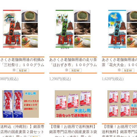
あさくさ老舗御用達の初摘み
あさくさ老舗御用達の走り茶
あさくさ老舗御用達
茶「三社祭り」１００グラム
「ほおずき市」１００グラム
茶「花火大会」１０
※
※
※
,080円(税込)
1,296円(税込)
1,620円(税込)
【送料込（沖縄別）】銘茶専
【増量！お徳用で送料無料】
【増量！お徳用で10%
門店用の国産麦茶２袋セット
銘茶専門店用の国産麦茶３袋
送料無料】銘茶専門
＜水出し用＞※
セット＜水出し用＞※
産麦茶５袋セット＜