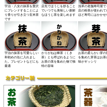
宇治・八女の抹茶を贅沢
店先でほうじを炒ること
浅草の老舗寿司屋で
にブレンドすることによ
でいつでも美味しい新鮮
店の粉茶が使われて
り香りが引き立つ玄米茶
なほうじ茶を楽しめます
ほど寿司にはかかせ
です
宇治の抹茶を可愛らしい
かりがねは棒茶（くき
お茶の柔らかい芽の
和初めの缶に入れまし
茶）とも呼ばれるように
を集めた芽茶はお茶
た。プレゼントなどにも
お茶の茎を集めた物で独
味がギッシリ
最適
特の旨味