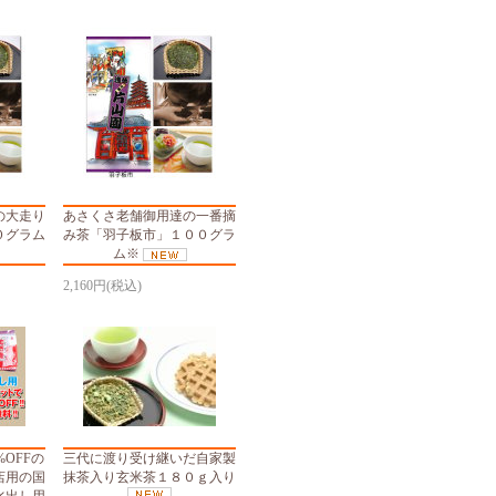
の大走り
あさくさ老舗御用達の一番摘
０グラム
み茶「羽子板市」１００グラ
ム※
2,160円(税込)
OFFの
三代に渡り受け継いだ自家製
店用の国
抹茶入り玄米茶１８０ｇ入り
水出し用