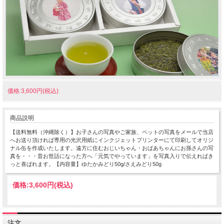
価格:3,600円(税込)
商品説明
【送料無料（沖縄除く）】お子さんの写真やご家族、ペットの写真をメールで当店
へお送り頂ければ専用の光沢用紙にインクジェットプリンターにて印刷してオリジ
ナル缶を作成いたします。遠方に住むおじいちゃん・おばあちゃんにお孫さんの写
真を・・・昔お世話になった方へ「元気でやっています」を写真入りで伝えればき
っと喜ばれます。【内容量】ゆたかみどり50g/さえみどり50g
価格:
3,600円
(税込)
注文