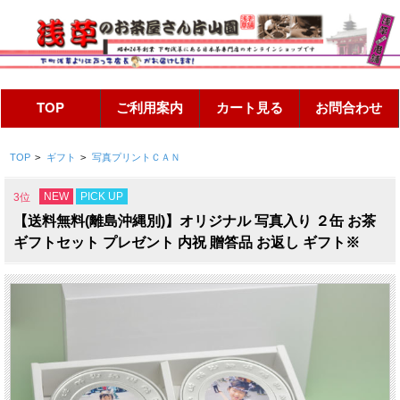
TOP
>
ギフト
>
写真プリントＣＡＮ
NEW
PICK UP
3位
【送料無料(離島沖縄別)】オリジナル 写真入り ２缶 お茶
ギフトセット プレゼント 内祝 贈答品 お返し ギフト※