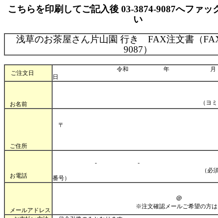
こちらを印刷してご記入後 03-3874-9087へファ
い
浅草のお茶屋さん片山園 行き FAX注文書（FAX:03
9087）
令和 年
ご注文日
日
（ヨミガナ
お名前
〒
ご住所
- -
（必須：日中連絡
お電話
番号）
＠
※注文確認メールご希望の方はご記
メールアドレス