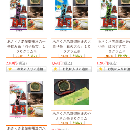
あさくさ老舗御用達の一
あさくさ老舗御用達の大
あさくさ老舗御用達
番摘み茶「羽子板市」１
走り茶「花火大会」１０
り茶「ほおずき市」
００グラム※
０グラム※
０グラム※
2,160円
(税込)
1,620円
(税込)
1,296円
(税込)
あさくさ老舗御用達のや
ぶきた茶８０グラム
あさくさ老舗御用達の八