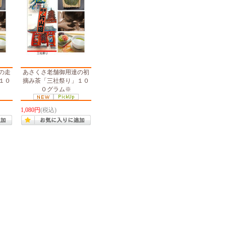
の走
あさくさ老舗御用達の初
１０
摘み茶「三社祭り」１０
０グラム※
1,080円
(税込)