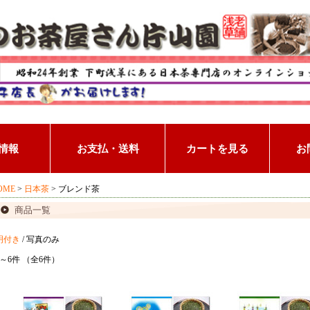
OME
>
日本茶
> ブレンド茶
商品一覧
明付き
/ 写真のみ
件～6件 （全6件）