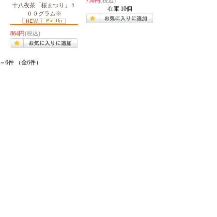
756円
(税込)
十八夜茶「桜まつり」１
在庫 10個
００グラム※
864円
(税込)
件～6件 （全6件）