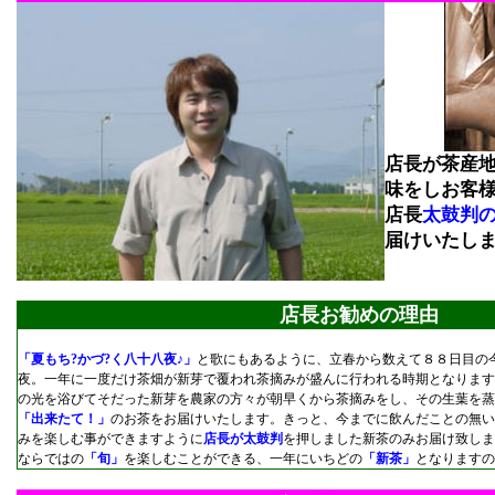
店長が茶産
味をしお客
店長
太鼓判
届けいたし
店長お勧めの理由
「夏もち?かづ?く八十八夜♪」
と歌にもあるように、立春から数えて８８日目の
夜。一年に一度だけ茶畑が新芽で覆われ茶摘みが盛んに行われる時期となります
の光を浴びてそだった新芽を農家の方々が朝早くから茶摘みをし、その生葉を蒸
「出来たて！」
のお茶をお届けいたします。きっと、今までに飲んだことの無い
みを楽しむ事ができますように
店長が太鼓判
を押しました新茶のみお届け致しま
ならではの
「旬」
を楽しむことができる、一年にいちどの
「新茶」
となりますの