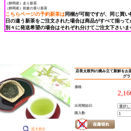
（静岡産）走り新茶
（静岡産）初倉の香り新茶
こちらページの予約新茶は
同梱が可能ですが、同じ買い
日の違う新茶をご注文された場合は商品がすべて揃って
別々に発送希望の場合はそれぞれ分けてご注文下さいま
店長太鼓判の摘み立て新鮮をお
グラ
価格:
2,1
出荷開始日:
購入数:
拡大表示