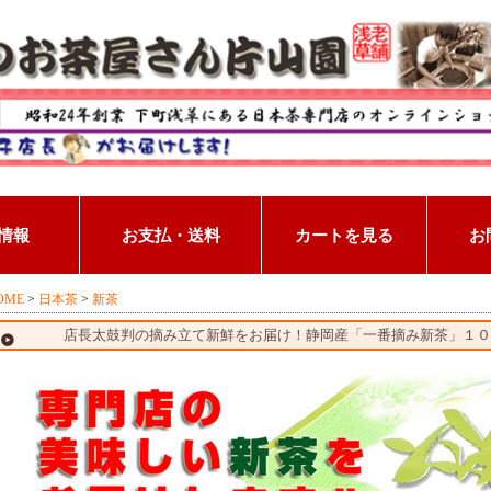
OME
>
日本茶
>
新茶
店長太鼓判の摘み立て新鮮をお届け！静岡産「一番摘み新茶」１