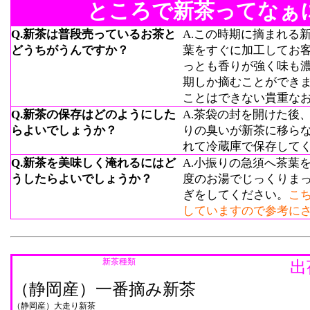
ところで新茶ってなぁ
Q.新茶は普段売っているお茶と
A.この時期に摘まれる
どうちがうんですか？
葉をすぐに加工してお
っとも香りが強く味も
期しか摘むことができ
ことはできない貴重な
Q.新茶の保存はどのようにした
A.茶袋の封を開けた後
らよいでしょうか？
りの臭いが新茶に移ら
れて冷蔵庫で保存して
Q.新茶を美味しく淹れるにはど
A.小振りの急須へ茶葉
うしたらよいでしょうか？
度のお湯でじっくりま
ぎをしてください。
こ
していますので参考に
新茶種類
出
（静岡産）一番摘み新茶
（静岡産）大走り新茶