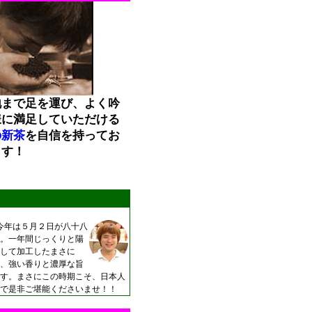
地まで足を運び、よく吟
様に満足していただける
の新茶
を自信を持ってお
ます！
今年は５月２日が八十八
。一年間じっくりと陽
して加工したまさに
、強い香りと濃厚な旨
す。まさにこの時期こそ、日本人
で是非ご堪能くださいませ！！