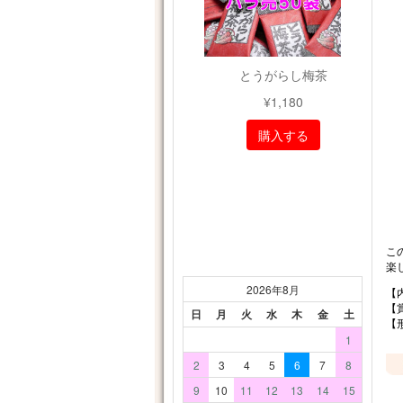
こ
楽
【
【
【