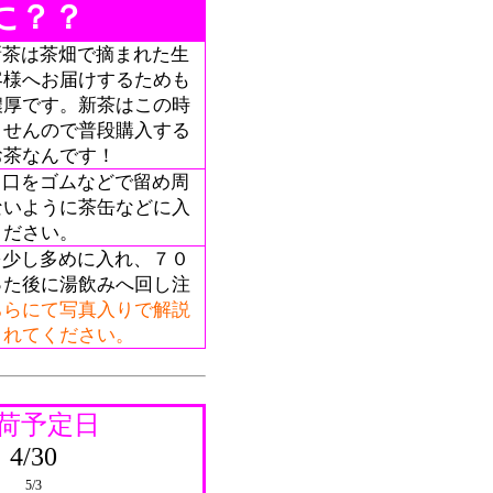
に？？
新茶は茶畑で摘まれた生
客様へお届けするためも
濃厚です。新茶はこの時
ませんので普段購入する
お茶なんです！
、口をゴムなどで留め周
ないように茶缶などに入
ください。
を少し多めに入れ、７０
った後に湯飲みへ回し注
ちらにて写真入りで解説
されてください。
荷予定日
4/30
5/3