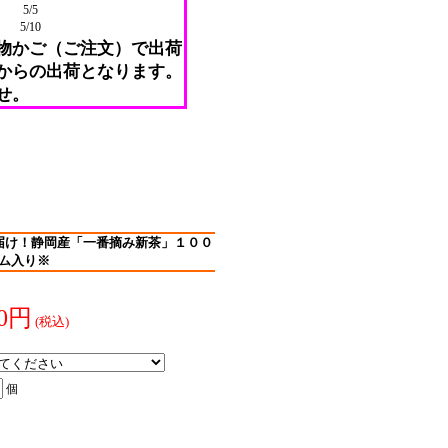
5/5
5/10
物かご（ご注文）で出荷
からの出荷となります。
せ。
届け！静岡産「一番摘み新茶」１００
ム入り※
60円
(税込)
個