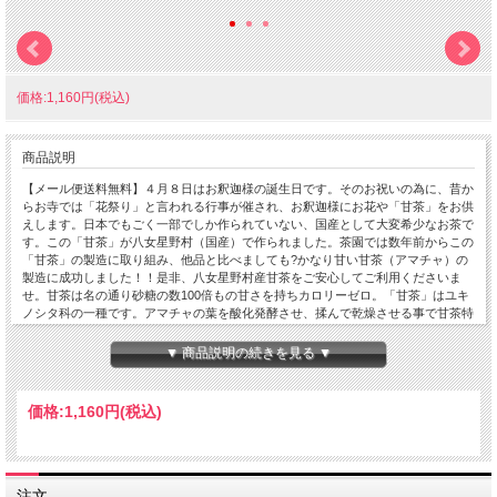
価格:1,160円(税込)
商品説明
【メール便送料無料】４月８日はお釈迦様の誕生日です。そのお祝いの為に、昔か
らお寺では「花祭り」と言われる行事が催され、お釈迦様にお花や「甘茶」をお供
えします。日本でもごく一部でしか作られていない、国産として大変希少なお茶で
す。この「甘茶」が八女星野村（国産）で作られました。茶園では数年前からこの
「甘茶」の製造に取り組み、他品と比べましても?かなり甘い甘茶（アマチャ）の
製造に成功しました！！是非、八女星野村産甘茶をご安心してご利用くださいま
せ。甘茶は名の通り砂糖の数100倍もの甘さを持ちカロリーゼロ。「甘茶」はユキ
ノシタ科の一種です。アマチャの葉を酸化発酵させ、揉んで乾燥させる事で甘茶特
有の甘さを引き出します。当店の甘茶は契約農家さんにご協力いただき、生産から
製造まで一貫して行っております。どうぞ国産甘茶として、安心してご利用くださ
▼ 商品説明の続きを見る ▼
いませ［原材料］国産茶［内容量］1gx15Pティーバッグタイプ
価格:
1,160円
(税込)
注文